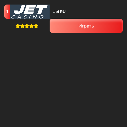
Jet RU
Играть
Page not
Found
404
Главная
Pin Up